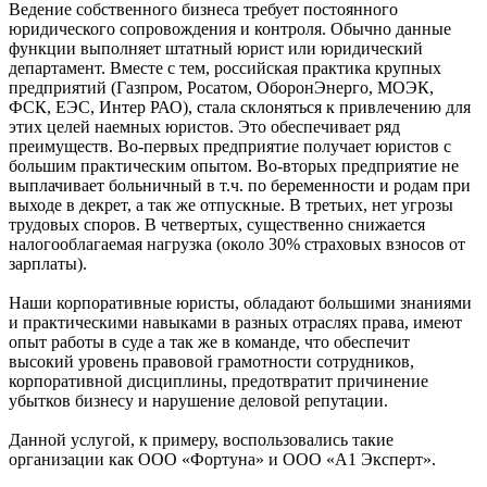
Ведение собственного бизнеса требует постоянного
юридического сопровождения и контроля. Обычно данные
функции выполняет штатный юрист или юридический
департамент. Вместе с тем, российская практика крупных
предприятий (Газпром, Росатом, ОборонЭнерго, МОЭК,
ФСК, ЕЭС, Интер РАО), стала склоняться к привлечению для
этих целей наемных юристов. Это обеспечивает ряд
преимуществ. Во-первых предприятие получает юристов с
большим практическим опытом. Во-вторых предприятие не
выплачивает больничный в т.ч. по беременности и родам при
выходе в декрет, а так же отпускные. В третьих, нет угрозы
трудовых споров. В четвертых, существенно снижается
налогооблагаемая нагрузка (около 30% страховых взносов от
зарплаты).
Наши корпоративные юристы, обладают большими знаниями
и практическими навыками в разных отраслях права, имеют
опыт работы в суде а так же в команде, что обеспечит
высокий уровень правовой грамотности сотрудников,
корпоративной дисциплины, предотвратит причинение
убытков бизнесу и нарушение деловой репутации.
Данной услугой, к примеру, воспользовались такие
организации как ООО «Фортуна» и ООО «А1 Эксперт».