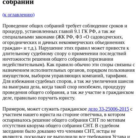
собраний
(к оглавлению)
Проведение общих собраний требует соблюдение сроков и
процедур, установленных главой 9.1 ГК РФ, а так же
специальными законами (ЖК РФ, ФЗ «О садоводческих,
огороднических и дачных некоммерческих объединениях
граждан» и т.д.). Нарушение этих правил может привести к
длительному судебному спору о применении последствий
ничтожности решения общего собрания (признании
недействительным). Как правило обычно эти споры связаны с
назначением исполнительных органов, порядком пользования
имуществом, выбором управляющих компаний, тарифами.
Для избежания судебных споров, а так же увеличения шансов
на выигрыш дела, когда такой спор неизбежен, процедуру
проведения общего собрания, а так же участие в гражданском
деле, правильно поручить юристу.
Примером, может служить гражданское
дело 33-25006-2015
с
участием нашего юриста на стороне ответчика, в котором
оспаривалось решение общего собрания СНТ по мотивам
отсутствия кворума общего собрания СНТ. В судебном
заседании было доказано что членами СНТ, истцы не
являются, поскольку не выполнили все требования Устава и