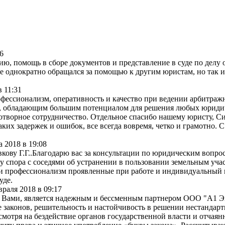
6
ю, помощь в сборе документов и представление в суде по делу
не однократно обращался за помощью к другим юристам, но так и
в
11:31
фессионализм, оперативность и качество при ведении арбитраж
, обладающим большим потенциалом для решения любых юридиче
дотворное сотрудничество. Отдельное спасибо нашему юристу, 
каких задержек и ошибок, все всегда вовремя, четко и грамотно.
а 2018
в
19:08
ву Г.Г..Благодарю вас за консультации по юридическим вопрос
у спора с соседями об устранении в пользовании земельным уча
 и профессионализм проявленные при работе и индивидуальный 
уде.
враля 2018
в
09:17
 Вами, является надежным и бессменным партнером ООО "А1 Экс
законов, решительность и настойчивость в решении нестандарт
е смотря на бездействие органов государственной власти и отча