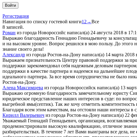
Регистрация
Навигация по списку гостевой книги
1
2
→
Все
8 записей.
Роман
из города
Новороссийс
написал(а)
24 августа 2018
в
17:1
Выражаю благодарность Геннадию Геннадьевичу за консультаци
и на высоком уровне. Вопрос решился в мою пользу. До этого 
знание своего дела!
Александр
из города
Ростов-на-Дону
написал(а)
14 марта 2018
Выражаем признательность Центру правовой поддержки за про
поддержки зарекомендовал себя надежным деловым партнером
поддержки в качестве партнера и надеемся на дальнейшее пло
идеального партнера. За все время сотрудничества не было ни
Ростов-на-Дону.
Алена Максимцева
из города
Новороссийск
написал(а)
13 март
Выражаю огромную благодарность замечательному юристу Сивко
юридическое представление наших интересов в суде: по вопрос
выгребной ямы(септик). Так же хочу отметить компетентность
Благодаря всем этим качествам, вы отстояли наши интересы в с
Кирилл Валерьевич
из города
Ростов-на-Дону
написал(а)
22 фе
Уважаемый Геннадий Геннадьевич, организация, возглавляемая
продемонстрировали высокую квалификацию, отличное знание 
разбирательствах. В течение 7 лет Вами выиграны все дела, н