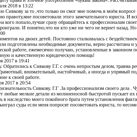
щиту права и этичное употребление «буквы закона». Рассчитыва
аля 2018
в
13:22
Сивкову за то ,что только он смог мне помочь в моём вопросе с
мою правоту,мне посоветовали этого замечательного юриста. И в
на кого попало,лучше сразу обращайтесь к профессионалам своег
роиграли. И понятно,что ни кто уже ни чего не вернет назад. Но
:00
лиментов на двоих детей. Постоянно сталкивалась с бездействи
 были подготовлены необходимые документы, верно рассчитана и
еской работе, ежемесячно получаю, установленные в законном 
менную и качественную юридическую помощь!
я 2017
в
19:41
у. Обратились к Сивкову Г.Г. с очень непростым делом, травма 
 Грамотный, внимательный, настойчивый, а иногда и упрямый по
ние к своей работе.
ря 2017
в
20:54
ризнательность Сивкову. Г.Г .За профессионализм своего дела .
ует любые мелкие детали из молниеносной быстротой пускает их 
ить в наследство моего покойного брата путем установления фа
ыиграл суды если меня попросят посоветовать юриста, то несомн