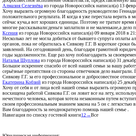
добросовестное исполнение обязательств, предоставленную за
Алмазия Селезнёва
из города
Новороссийск
написал(а)
13 февр
Хочу выразить огромную благодарность руководителю Геннадию 
положительного результата. И когда я уже перестала верить в 
сейчас куча,а вот хороших единицы. Поэтому не тратьте время 
многие рассказывали:деньги заплатили и не маленькие,а дело п
Ксения
из города
Новороссийск
написал(а)
09 января 2018
в
21
Несколько лет не могла добиться от бывшего супруга оплаты а
органов, пока не обратилась к Сивкову Г.Г. В короткие сроки
заявлений. На сегодняшний день, благодаря грамотной юридич
годы задолженности. Еще раз хочу поблагодарить за своевре
Наталья Щуплова
из города
Новороссийск
написал(а)
31 декабр
Большое искреннее спасибо от всей нашей семьи за вашу работ
серьёзные препятствия со стороны ответчиков дело выиграли.
Сивкову Г.Г. за его профессиональное и добросовестное отноше
Екатерина Кобзий
из города
Новороссийск
написал(а)
25 декаб
Хочу от себя и от лица всей нашей семьи выразить огромную п
восхищена работой Сивкова Г.Г. он ловит все на лету, использ
нечестного человека, которая хотела незаконным путем вступ
своим профессиональным знанием закона на 5 он с легкостью в
Вам благодарность за неоднократную помощь нашей семье .
Навигация по списку гостевой книги
1
2
→
Все
Юридическая информация: