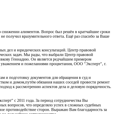
 о снижении алиментов. Вопрос был решён в кратчайшие сроки
 не получил вразумительного ответа. Ещё раз спасибо за Ваше
ных дел и юридических консультаций. Центр правовой
ских задач. Мы рады, что выбрали Центр правовой
Сивкову Геннадию. Он является редчайшим примером
 С уважением и пожеланиями процветания, ООО "Эксперт", г.
ам и подготовку документов для обращения в суд и
стком и домом,путём обязания наших соседей провести ремонт
подход к рассмотрению аспектов дела и деловую порядочность.
перт" с 2011 года. За период сотрудничества Вы
ных вопросов, что определяло успех в сложных судебных
янное противодействие сторон. Выражаю Вам благодарность за