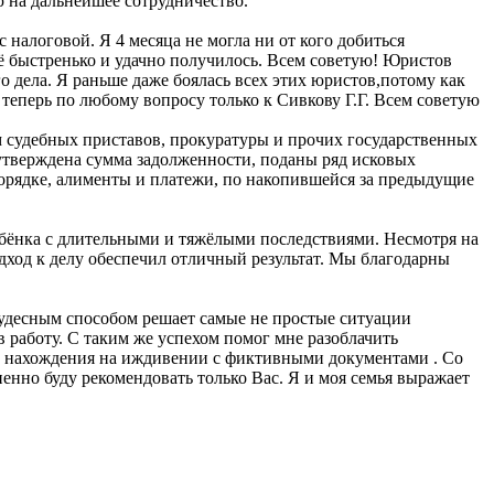
ю на дальнейшее сотрудничество.
 налоговой. Я 4 месяца не могла ни от кого добиться
сё быстренько и удачно получилось. Всем советую! Юристов
о дела. Я раньше даже боялась всех этих юристов,потому как
 теперь по любому вопросу только к Сивкову Г.Г. Всем советую
ем судебных приставов, прокуратуры и прочих государственных
 утверждена сумма задолженности, поданы ряд исковых
порядке, алименты и платежи, по накопившейся за предыдущие
ребёнка с длительными и тяжёлыми последствиями. Несмотря на
дход к делу обеспечил отличный результат. Мы благодарны
 Чудесным способом решает самые не простые ситуации
в работу. С таким же успехом помог мне разоблачить
кта нахождения на иждивении с фиктивными документами . Со
енно буду рекомендовать только Вас. Я и моя семья выражает