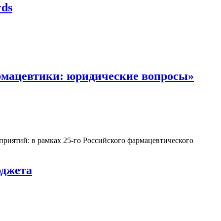
rds
рмацевтики: юридические вопросы»
приятий: в рамках 25-го Российского фармацевтического
юджета