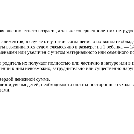
совершеннолетнего возраста, а так же совершеннолетних нетру
 алиментов, в случае отсутствия соглашения о их выплате обладае
 взыскиваются судом ежемесячно в размере: на 1 ребенка — 1/4, 
уменьшен или увеличен с учетом материального или семейного п
т родитель их получает полностью или частично в натуре или в и
ошении к ним невозможно, затруднительно или существенно наруш
твердой денежной сумме.
езни,увечья детей, необходимости оплаты постороннего ухода за
вами.