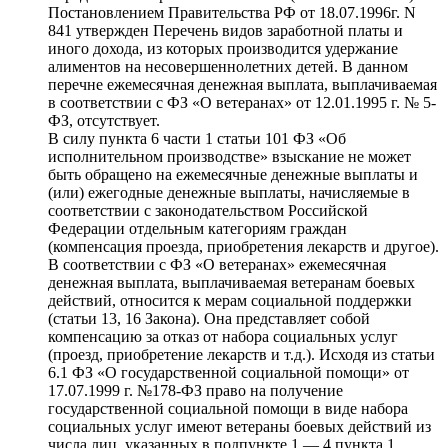
Постановлением Правительства РФ от 18.07.1996г. N
841 утвержден Перечень видов заработной платы и
иного дохода, из которых производится удержание
алиментов на несовершеннолетних детей. В данном
перечне ежемесячная денежная выплата, выплачиваемая
в соответствии с ФЗ «О ветеранах» от 12.01.1995 г. № 5-
ФЗ, отсутствует.
В силу пункта 6 части 1 статьи 101 ФЗ «Об
исполнительном производстве» взыскание не может
быть обращено на ежемесячные денежные выплаты и
(или) ежегодные денежные выплаты, начисляемые в
соответствии с законодательством Российской
Федерации отдельным категориям граждан
(компенсация проезда, приобретения лекарств и другое).
В соответствии с ФЗ «О ветеранах» ежемесячная
денежная выплата, выплачиваемая ветеранам боевых
действий, относится к мерам социальной поддержки
(статьи 13, 16 Закона). Она представляет собой
компенсацию за отказ от набора социальных услуг
(проезд, приобретение лекарств и т.д.). Исходя из статьи
6.1 ФЗ «О государственной социальной помощи» от
17.07.1999 г. №178-ФЗ право на получение
государственной социальной помощи в виде набора
социальных услуг имеют ветераны боевых действий из
числа лиц, указанных в подпункте 1 — 4 пункта 1