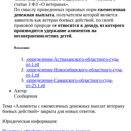
статьи 3 ФЗ «О ветеранах».
По смыслу приведенных правовых норм
ежемесячная
денежная выплата
, получателем которой является
заявитель как ветеран боевых действий, по своей
правовой природе н
е относится к доходу, из которого
производится удержание алиментов на
несовершеннолетних детей
.
Вложения:
-определение-Астраханского-областного-суда-
от-1.rtf
-определение-Новосибирского-областного-суда-
от-1.rtf
-определение-Самарского-областного-суда-
от-25.1.rtf
Автор
Сообщения
Тема «Алименты с ежемесячных денежных выплат ветерану
боевых действий» закрыта для новых ответов.
Юридическая информация: