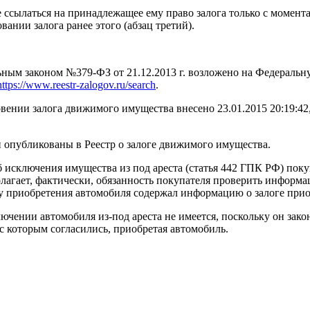
ссылаться на принадлежащее ему право залога только с момента 
вании залога ранее этого (абзац третий).
ным законом №379-ФЗ от 21.12.2013 г. возложено на Федеральн
https://www.reestr-zalogov.ru/search
.
вении залога движимого имущества внесено 23.01.2015 20:19:42, 
 опубликованы в Реестр о залоге движимого имущества.
б исключения имущества из под ареста (статья 442 ГПК РФ) поку
лагает, фактически, обязанность покупателя проверить информац
ту приобретения автомобиля содержал информацию о залоге прио
ючении автомобиля из-под ареста не имеется, поскольку он закон
с которым согласились, приобретая автомобиль.