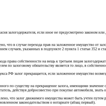
ласия залогодержателя, если иное не предусмотрено законом или д
но, что в случае перехода прав на заложенное имущество от зало
ием случаев, указанных в подпункте 2 пункта 1 статьи 352 и ста
ода права собственности на вещь к третьим лицам залогодержате
лем по залоговому обязательству является то лицо, в собственно
декса РФ залог прекращается, если заложенное имущество возме
нного по существу на прекращение залога, имеющими значение о
атель, действуя добросовестно при покупке автомобиля, знать об
влено, что залог движимого имущества может быть учтен путем р
ановленном законодательством о нотариате (абзац первый).