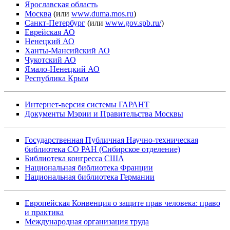
Ярославская область
Москва
(или
www.duma.mos.ru
)
Санкт-Петербург
(или
www.gov.spb.ru/
)
Еврейская АО
Ненецкий АО
Ханты-Мансийский АО
Чукотский АО
Ямало-Ненецкий АО
Республика Крым
Интернет-версия системы ГАРАНТ
Документы Мэрии и Правительства Москвы
Государственная Публичная Научно-техническая
библиотека СО РАН (Сибирское отделение)
Библиотека конгресса США
Национальная библиотека Франции
Национальная библиотека Германии
Европейская Конвенция о защите прав человека: право
и практика
Международная организация труда